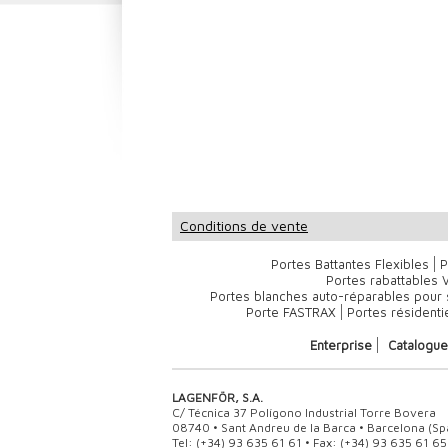
Conditions de vente
Portes Battantes Flexibles
P
Portes rabattables
Portes blanches auto-réparables pour 
Porte FASTRAX
Portes résidenti
Enterprise
Catalogue
LAGENFÖR, S.A.
C/ Técnica 37 Polígono Industrial Torre Bovera
08740 • Sant Andreu de la Barca • Barcelona (Sp
Tel: (+34) 93 635 61 61 • Fax: (+34) 93 635 61 65