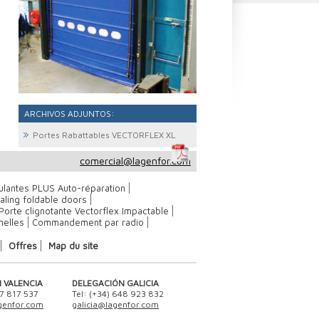
ARCHIVOS ADJUNTOS:
Portes Rabattables VECTORFLEX XL
comercial@lagenfor.com
ulantes PLUS Auto-réparation
ling foldable doors
Porte clignotante Vectorflex Impactable
nelles
Commandement par radio
Offres
Map du site
 VALENCIA
DELEGACIÓN GALICIA
47 817 537
Tel: (+34) 648 923 832
genfor.com
galicia@lagenfor.com