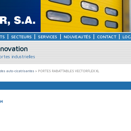
TS
SECTEURS
SERVICES
NOUVEAUTÉS
CONTACT
LOC
nnovation
rtes industrielles
ides auto-cicatrisantes
> PORTES RABATTABLES VECTORFLEX XL
34