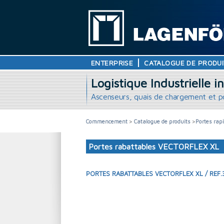
ENTERPRISE
CATALOGUE DE PRODUI
Logistique Industrielle i
Ascenseurs, quais de chargement et po
Commencement
>
Catalogue de produits
>
Portes rap
Portes rabattables VECTORFLEX XL
PORTES RABATTABLES VECTORFLEX XL / REF.