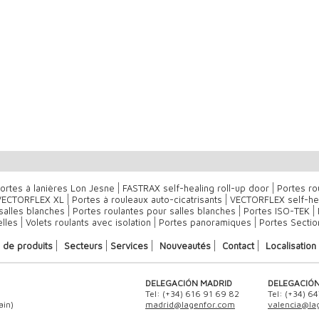
ortes à lanières Lon Jesne
FASTRAX self-healing roll-up door
Portes ro
 VECTORFLEX XL
Portes à rouleaux auto-cicatrisants
VECTORFLEX self-hea
salles blanches
Portes roulantes pour salles blanches
Portes ISO-TEK
elles
Volets roulants avec isolation
Portes panoramiques
Portes Sectio
 de produits
Secteurs
Services
Nouveautés
Contact
Localisation
DELEGACIÓN MADRID
DELEGACIÓN
Tel: (+34) 616 91 69 82
Tel: (+34) 6
ain)
madrid@lagenfor.com
valencia@la