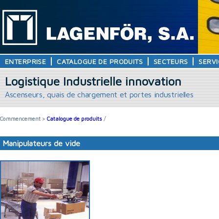
ENTERPRISE
CATALOGUE DE PRODUITS
SECTEURS
SERVI
Logistique Industrielle innovation
Ascenseurs, quais de chargement et portes industrielles
Commencement
>
Catalogue de produits
/
Manipulateurs de vide