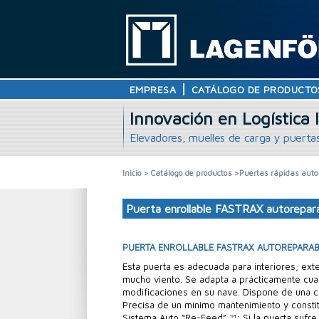
EMPRESA
CATÁLOGO DE PRODUCTO
Innovación en Logística I
Elevadores, muelles de carga y puertas
Inicio
>
Catálogo de productos
>
Puertas rápidas auto
Puerta enrollable FASTRAX autorepar
PUERTA ENROLLABLE FASTRAX AUTOREPARABL
Esta puerta es adecuada para interiores, ext
mucho viento. Se adapta a prácticamente cual
modificaciones en su nave. Dispone de una c
Precisa de un mínimo mantenimiento y consti
Sistema Auto “Re-Feed” ™: Si la puerta sufre