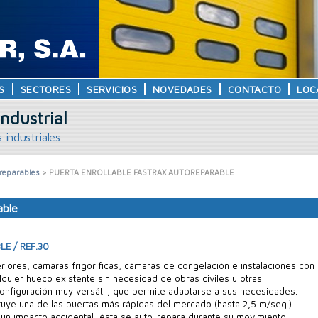
S
SECTORES
SERVICIOS
NOVEDADES
CONTACTO
LOC
ndustrial
 industriales
reparables
> PUERTA ENROLLABLE FASTRAX AUTOREPARABLE
able
E / REF.30
eriores, cámaras frigoríficas, cámaras de congelación e instalaciones con
quier hueco existente sin necesidad de obras civiles u otras
onfiguración muy versátil, que permite adaptarse a sus necesidades.
tuye una de las puertas más rápidas del mercado (hasta 2,5 m/seg.)
 un impacto accidental, ésta se auto-repara durante su movimiento