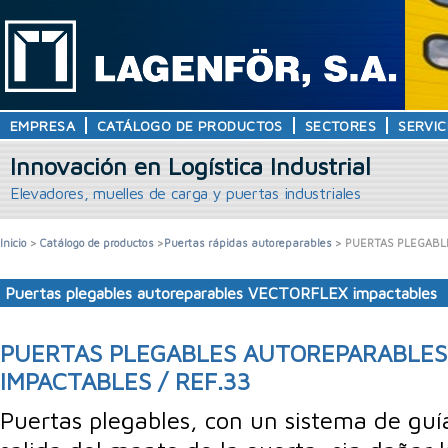
EMPRESA
CATÁLOGO DE PRODUCTOS
SECTORES
SERVIC
Innovación en Logística Industrial
Elevadores, muelles de carga y puertas industriales
Inicio
>
Catálogo de productos
>
Puertas rápidas autoreparables
> PUERTAS PLEGABL
Puertas plegables autoreparables VECTORFLEX impactables
PUERTAS PLEGABLES AUTOREPARABLES
IMPACTABLES / REF.33
Puertas plegables, con un sistema de guía