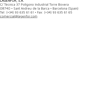
LAGENFÖR, S.A.
C/ Técnica 37 Polígono Industrial Torre Bovera
08740 • Sant Andreu de la Barca • Barcelona (Spain)
Tel: (+34) 93 635 61 61 • Fax: (+34) 93 635 61 65
comercial@lagenfor.com